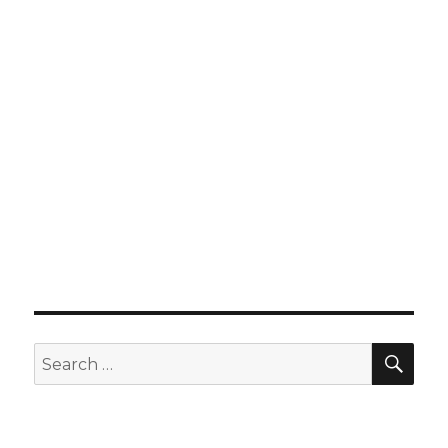
SEA
Search
for: