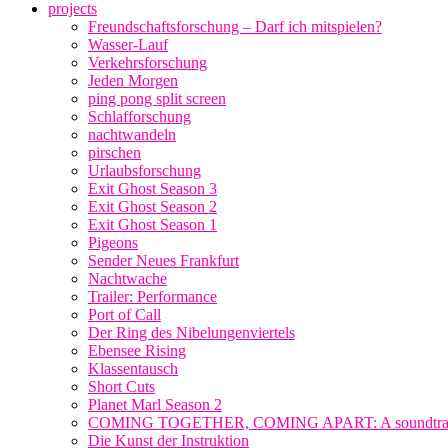
projects
Freundschaftsforschung – Darf ich mitspielen?
Wasser-Lauf
Verkehrsforschung
Jeden Morgen
ping pong split screen
Schlafforschung
nachtwandeln
pirschen
Urlaubsforschung
Exit Ghost Season 3
Exit Ghost Season 2
Exit Ghost Season 1
Pigeons
Sender Neues Frankfurt
Nachtwache
Trailer: Performance
Port of Call
Der Ring des Nibelungenviertels
Ebensee Rising
Klassentausch
Short Cuts
Planet Marl Season 2
COMING TOGETHER, COMING APART: A soundtrack fo
Die Kunst der Instruktion