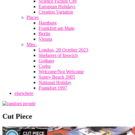
Science Fiction City
European Holidays
Creation Variation
Places
Hamburg
Frankfurt am Main
Berlin
Vienna
Misc.
London, 28 October 2023
Shefarers of Ipswich
Gotham
Corbu
Welcome/Not Welcome
Sunny Beach 2005
National Holiday
Frankfurt 1997
elsewhere
Cut Piece