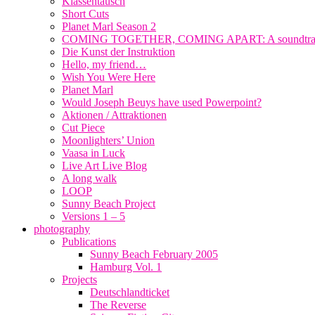
Klassentausch
Short Cuts
Planet Marl Season 2
COMING TOGETHER, COMING APART: A soundtrack fo
Die Kunst der Instruktion
Hello, my friend…
Wish You Were Here
Planet Marl
Would Joseph Beuys have used Powerpoint?
Aktionen / Attraktionen
Cut Piece
Moonlighters’ Union
Vaasa in Luck
Live Art Live Blog
A long walk
LOOP
Sunny Beach Project
Versions 1 – 5
photography
Publications
Sunny Beach February 2005
Hamburg Vol. 1
Projects
Deutschlandticket
The Reverse