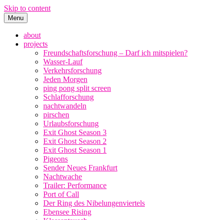
Skip to content
Menu
random people
about
projects
Freundschaftsforschung – Darf ich mitspielen?
Wasser-Lauf
Verkehrsforschung
Jeden Morgen
ping pong split screen
Schlafforschung
nachtwandeln
pirschen
Urlaubsforschung
Exit Ghost Season 3
Exit Ghost Season 2
Exit Ghost Season 1
Pigeons
Sender Neues Frankfurt
Nachtwache
Trailer: Performance
Port of Call
Der Ring des Nibelungenviertels
Ebensee Rising